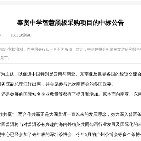
奉贤中学智慧黑板采购项目的中标公告
8
|
1603
次浏览
|
再掀起宽松浪潮，而中国央行却一直不为所动，对此，中信建投分析师黄文涛研究报告
是**。
”为主题，以促进中国特别是云南与南亚、东南亚及世界各国的经贸交流合
国务院副总理汪洋出席，并会见参与此次南博会的多国政要。
，还是参展的国际知名企业数量等都有了提升和增加。原本面向南亚、东
作共赢”，而合作共赢正是大圆普洱一直以来的发展理念，努力深入普洱
大圆普洱将与对普洱茶有兴趣的海内外精英共同勾画行业发展及国际化的
交易中心已经参加了去年底的深圳茶博会、今年5月的广州茶博会等多个茶